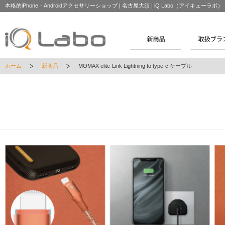
本格的iPhone・Androidアクセサリーショップ | 名古屋大須 | iQ Labo（アイキューラボ）
ホーム
新商品
MOMAX elite-Link Lightning to type-c ケーブル